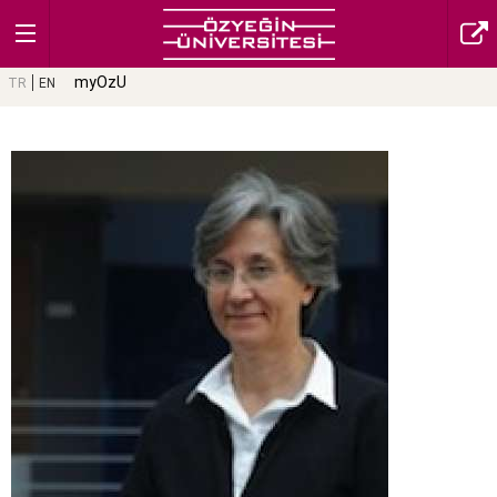
myOzU
TR
EN