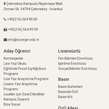
Çekmeköy Kampüsü Nişantepe Mah.
Orman Sk. 34794 Çekmeköy - İstanbul
+90(216) 564 90 00
+90(216) 564 99 99
info@ozyegin.edu.tr
Aday Öğrenci
Lisansüstü
Kontenjanlar
Fen Bilimleri Enstitüsü
Lise Yaz Okulu
İşletme Enstitüsü
Eğitimde Fırsat Eşitliği Burs
Sosyal Bilimler Enstitüsü
Programı
Basın
Lise Yaz Araştırma Programı
Lisans Yaz Araştırma
Basın Bültenleri
Programı
Basında ÖzÜ
Liseliler için Özel Etkinlikler
Basın Kiti
Kampüs Ziyareti
Bize Sorun
ÖzÜ Ailesi